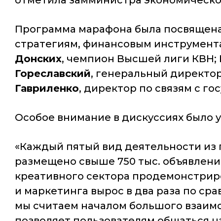
отметила замминистра экономическо
Программа марафона была посвящена
стратегиям, финансовым инструмент
Донских
, чемпион Высшей лиги КВН;
Гореславский
, генеральный директо
Гавриленко
, директор по связям с г
Особое внимание в дискуссиях было 
«Каждый пятый вид деятельности из 
размещено свыше 750 тыс. объявлений
креативного сектора продемонстриро
и маркетинга вырос в два раза по ср
мы считаем началом большого взаим
позволяет пользователям общаться н