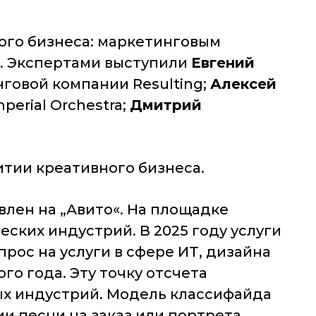
ого бизнеса: маркетинговым
. Экспертами выступили
Евгений
нговой компании Resulting;
Алексей
perial Orchestra;
Дмитрий
итии креативного бизнеса.
лен на „Авито«. На площадке
ских индустрий. В 2025 году услуги
ос на услуги в сфере ИТ, дизайна
о года. Эту точку отсчета
ых индустрий. Модель классифайда
и песни на заказ или портрета