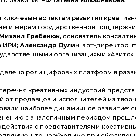
го развития РФ
Татьяна Илюшникова
.
 ключевым аспектам развития креативн
ам и мерам государственной поддержки
Михаил Гребенюк
, основатель консалти
р ИРИ;
Александр Дулин
, арт-директор Im
осударственными организациями «Авито».
уделено роли цифровых платформ в разв
перечня креативных индустрий представ
 от продавцов и исполнителей из творче
вали наиболее динамичное развитие: спр
авнению с аналогичным периодом прошлог
одействия с представителями креативн
апрямую, что необходимо при обсуждени