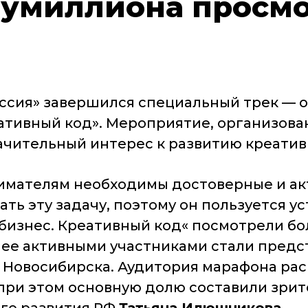
лумиллиона просм
оссия» завершился специальный трек — 
тивный код». Мероприятие, организованн
чительный интерес к развитию креатив
имателям необходимы достоверные и ак
ть эту задачу, поэтому он пользуется 
бизнес. Креативный код« посмотрели бо
олее активными участниками стали предс
 Новосибирска. Аудитория марафона ра
ри этом основную долю составили зрител